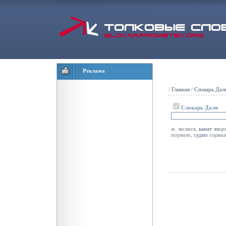
Реклама
/
Главная
/
Словарь Дал
Словарь Даля
ж. волжск.
канат
якорн
порвало,
судно
сорвал