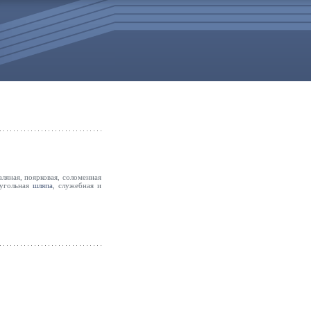
аляная, поярковая, соломенная
еугольная
шляпа
, служебная и