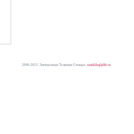
2006-2013. Электронные Толковые Cловари.
oasis[dog]plib.ru