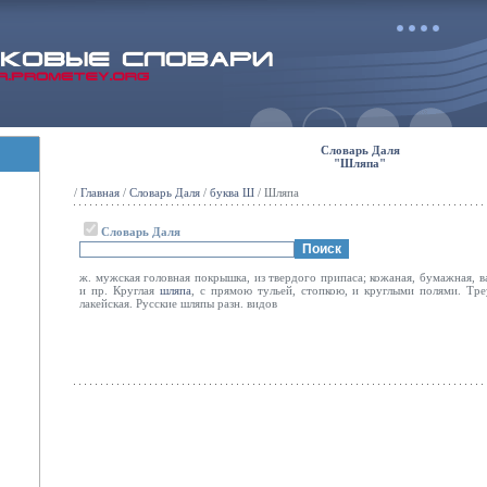
Словарь Даля
"Шляпа"
/
Главная
/
Словарь Даля
/
буква Ш
/ Шляпа
Словарь Даля
ж. мужская головная покрышка, из твердого припаса; кожаная, бумажная, в
и пр. Круглая
шляпа
, с прямою тульей, стопкою, и круглыми полями. Тр
лакейская. Русские шляпы разн. видов