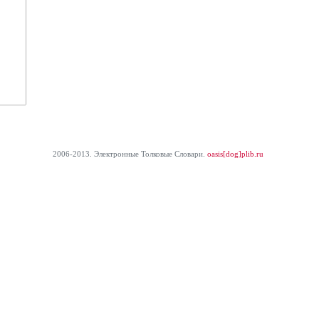
2006-2013. Электронные Толковые Cловари.
oasis[dog]plib.ru