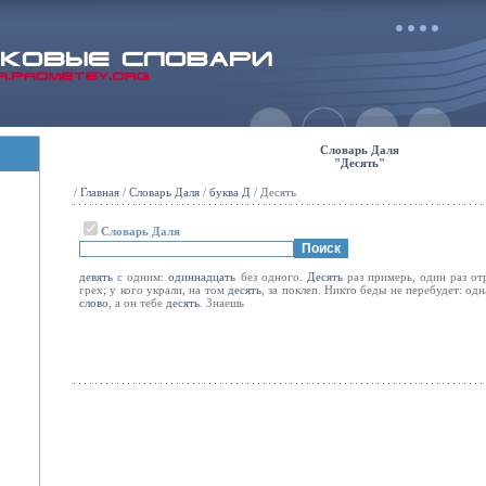
Словарь Даля
"Десять"
/
Главная
/
Словарь Даля
/
буква Д
/ Десять
Словарь Даля
девять
с одним:
одиннадцать
без одного.
Десять
раз примерь, один раз от
грех; у кого украли, на том
десять
, за поклеп. Никто беды не перебудет: одн
слово
, а он тебе
десять
. Знаешь