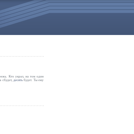
режь. Кто украл, на том один
а сбудет,
десять
будет. Ты ему