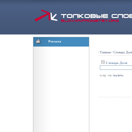
Реклама
/
Главная
/
Словарь Дал
Словарь Даля
и пр. см.
жалить
.