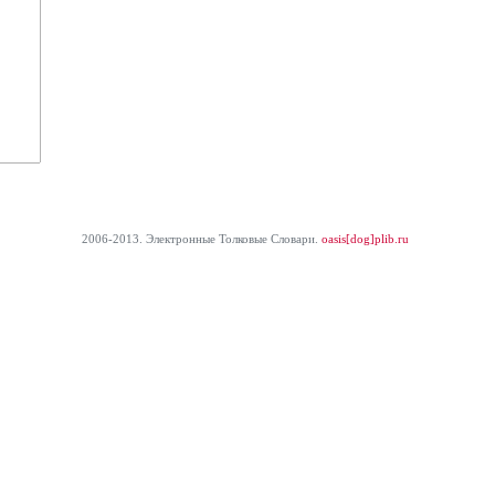
2006-2013. Электронные Толковые Cловари.
oasis[dog]plib.ru