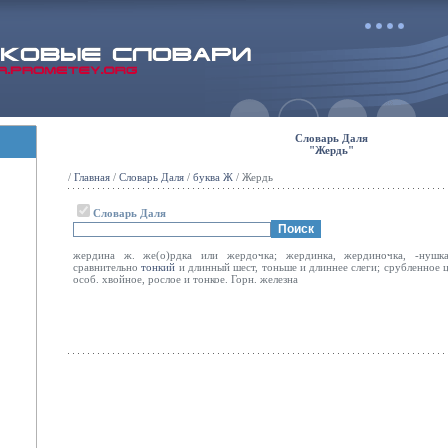
Словарь Даля
"Жердь"
/
Главная
/
Словарь Даля
/
буква Ж
/ Жердь
Словарь Даля
жердина ж. же(о)рдка или жердочка; жердинка, жердиночка, -нушка
сравнительно
тонкий
и длинный шест, тоньше и длиннее слеги; срубленное 
особ. хвойное, рослое и тонкое. Горн. железна