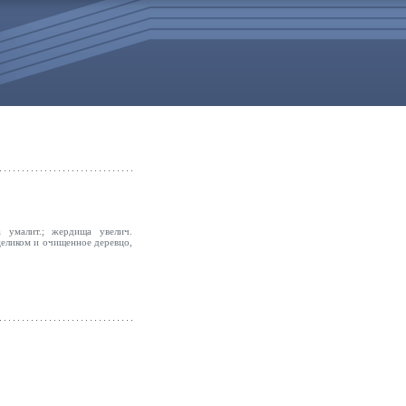
 умалит.; жердища увелич.
целиком и очищенное деревцо,