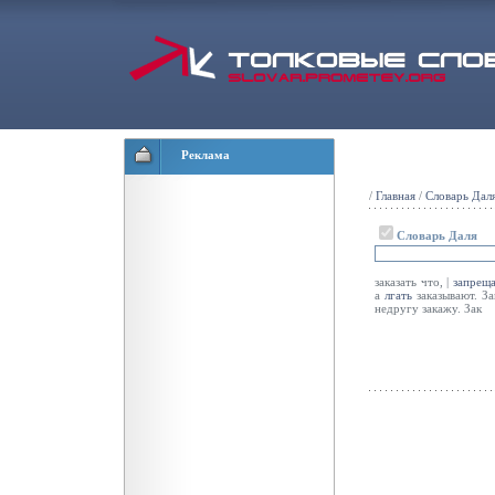
Реклама
/
Главная
/
Словарь Дал
Словарь Даля
заказать что, |
запреща
а
лгать
заказывают. З
недругу закажу. Зак