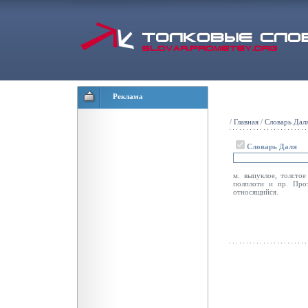
Реклама
/
Главная
/
Словарь Дал
Словарь Даля
м. выпуклое, толстое
полплоти и пр. Прот
относящийся.