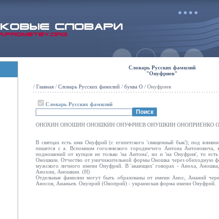
Словарь Русских фамилий
"Онуфриев"
/
Главная
/
Словарь Русских фамилий
/
буква О
/ Онуфриев
Словарь Русских фамилий
ОНОХИН ОНОШИН ОНОШКИН ОНУФРИЕВ ОНУШКИН ОНОПРИЕНКО 
В святцах есть имя Онуфрий (с египетского 'священный бык'); под влиян
пишется с а. Вспомним гоголевского городничего Антона Антоновича, 
подношений от купцов не только 'на Антона', но и 'на Онуфрия', то есть 
Оношкин. Отчество от уничижительной формы Оношка через обиходную ф
мужского личного имени Онуфрий. В 'акающих' говорах - Аноха, Аношка,
Анохин, Аношкин. (Н)
Отдельные фамилии могут быть образованы от имени Анос, Ананий чер
Аносов, Ананьев. Онуприй (Оноприй) - украинская форма имени Онуфрий.