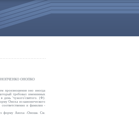
ОНОПЧЕНКО ОНОПКО
ием произношения оно иногда
который требовал именинных
в день 'чужого'святого. (Ф).
орму Оноха из канонического
 соответственно и фамилии -
ез форму Аноха -Оноша. См.