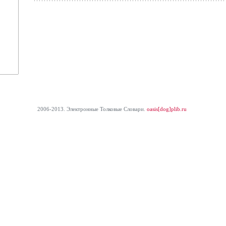
2006-2013. Электронные Толковые Cловари.
oasis[dog]plib.ru