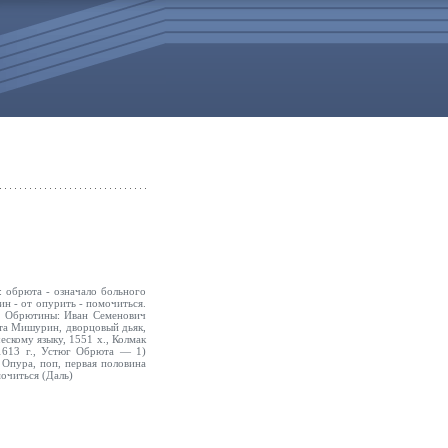
: обрюта - означало больного
ин - от опурить - помочиться.
а, Обрютины: Иван Семенович
та Мишурин, дворцовый дьяк,
ескому языку, 1551 х., Колмак
1613 г., Устюг Обрюта — 1)
 Опура, поп, первая половина
очиться (Даль)