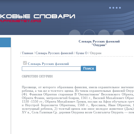
Словарь Русских фамилий
"Опурин"
/
Главная
/
Словарь Русских фамилий
/
буква О
/ Опурин
Словарь Русских фамилий
ОБРЮТИН ОПУРИН
Прозвище, от которого образована фамилия, имела охранительное значение
ребенка, а так же и толстого щенка. Из чимла охранительных фамилий Опур
(Ф). Фамилия Обрютин старинная В 'Ономастиконе' Веселовского Обрют
Обрюта Фомин, митрополичий боярин, 1561 г., Василий Михайлович Обрю
1530 -1550 гг.; Обрюта Михайлович Греков, послан на Афон обучаться греч
и Неустрой Борисевичи Обрютины, 1568 г., Ярославль; Иван Обрютин, 
золотушный ребенок, 2) толстый щенок или иное молодое животное (Даль)
XV в., Соль Галипкая Ср. деревня Опурина возле Солигалича Опурить — пом