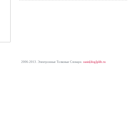
2006-2013. Электронные Толковые Cловари.
oasis[dog]plib.ru