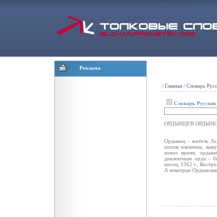
Реклама
/
Главная
/
Словарь Рус
Словарь Русски
ОРДЫНЦЕВ ОРДЫН
Ордынец - житель Зол
потом пленника, выку
новое время, ордын
диалектным орда - б
писец, 1562 г., Костр
А некотрые Ордынские