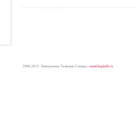
2006-2013. Электронные Толковые Cловари.
oasis[dog]plib.ru