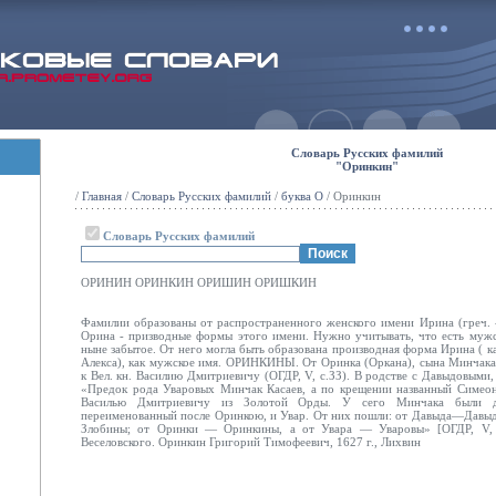
Словарь Русских фамилий
"Оринкин"
/
Главная
/
Словарь Русских фамилий
/
буква О
/ Оринкин
Словарь Русских фамилий
ОРИНИН ОРИНКИН ОРИШИН ОРИШКИН
Фамилии образованы от распространенного женского имени Ирина (греч. 
Орина - призводные формы этого имени. Нужно учитывать, что есть мужс
ныне забытое. От него могла быть образована производная форма Ирина ( ка
Алекса), как мужское имя. ОРИНКИНЫ. От Оринка (Оркана), сына Минчака
к Вел. кн. Василию Дмитриевичу (ОГДР, V, с.ЗЗ). В родстве с Давыдовыми
«Предок рода Уваровых Минчак Касаев, а по крещении названный Симеон
Василью Дмитриевичу из Золотой Орды. У сего Минчака были де
переименованный после Оринкою, и Увар. От них пошли: от Давыда—Давы
Злобины; от Оринки — Оринкины, а от Увара — Уваровы» [ОГДР, V, с.
Веселовского. Оринкин Григорий Тимофеевич, 1627 г., Лихвин