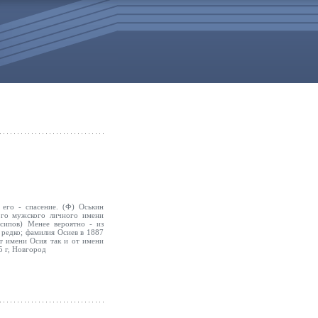
 его - спасение. (Ф) Оськин
ого мужского личного имени
сипов) Менее вероятно - из
 редко; фамилия Осиев в 1887
от имени Осия так и от имени
5 г, Новгород