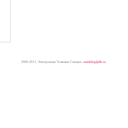
2006-2013. Электронные Толковые Cловари.
oasis[dog]plib.ru