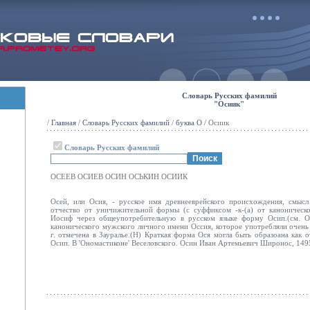
Словарь Русских фамилий
"Осиик"
/
Главная
/
Словарь Русских фамилий
/
буква О
/ Осиик
Словарь Русских фамилий
ОСЕЕВ ОСИЕВ ОСИН ОСЬКИН ОСИИК
Осей, или Осия, - русское имя древнееврейского происхождения, смысл
отчество от уничижительной формы (с суффиксом -к-(а) от каноническ
Иосиф через общеупотребительную в русском языке форму Осип.(см. О
канонического мужского личного имени Оссия, которое употребляли очень
г. отмечена в Зауралье.(Н) Краткая форма Ося могла быть образоана как 
Осип. В 'Ономастиконе' Веселовского. Осин Иван Артемьевич Широнос, 149