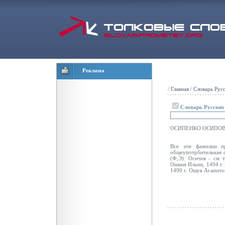
Реклама
/
Главная
/
Словарь Рус
Словарь Русски
ОСИПЕНКО ОСИПОВ
Все эти фамилии пр
общеупотрбительная 
(Ф,Э). Осичев - см 
Ошаня Ильин, 1494 г 
1490 г. Ошук Агапитов