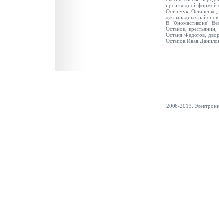
производной формой от
Остапчук, Остапенко,
для западных районов 
В 'Ономастиконе' Ве
Останок, крестьянин,
Останя Федотов, дворс
Остапов Иван Данилов
2006-2013. Электрон