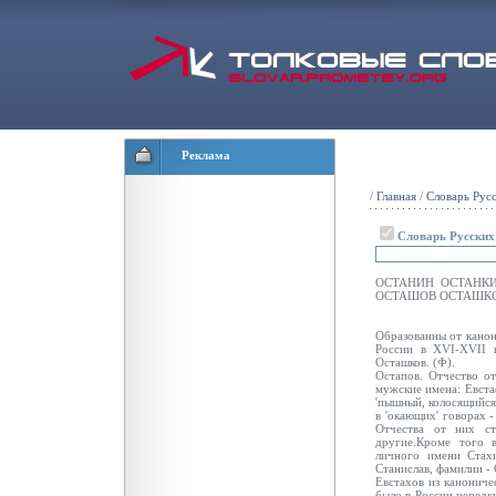
Реклама
/
Главная
/
Словарь Рус
Словарь Русски
ОСТАНИН ОСТАНК
ОСТАШОВ ОСТАШКО
Образованны от канони
России в XVI-XVII в
Осташков. (Ф).
Остапов. Отчество о
мужские имена: Евстаф
'пышный, колосящийся
в 'окающих' говорах -
Отчества от них ст
другие.Кроме того 
личного имени Стахи
Станислав, фамилии - 
Евстахов из канониче
было в России нередк