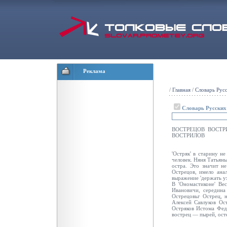
Реклама
/
Главная
/
Словарь Рус
Словарь Русски
ВОСТРЕЦОВ ВОСТР
ВОСТРИЛОВ
'Остряк' в старину н
человек. Няня Татьяны
остра. Это значит не
Острецов, имело ана
выражение 'держать ух
В 'Ономастиконе' Ве
Ивановичи, середина
Острецовьг Острец, н
Алексей Савлуков Ос
Остряков Истома Федо
вострец — пырей, ост