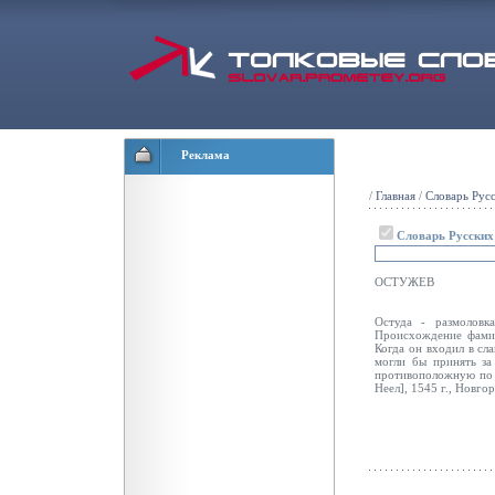
Реклама
/
Главная
/
Словарь Рус
Словарь Русски
ОСТУЖЕВ
Остуда - размоловка
Происхождение фамил
Когда он входил в сл
могли бы принять за
противоположную по с
Неел], 1545 г., Новго