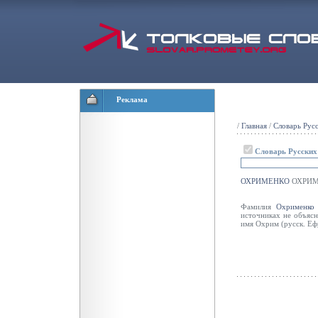
Реклама
/
Главная
/
Словарь Рус
Словарь Русски
ОХРИМЕНКО
ОХРИМ
Фамилия
Охрименко
источниках не объясн
имя Охрим (русск. Еф