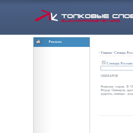
Реклама
/
Главная
/
Словарь Рус
Словарь Русски
ОШМАРОВ
Фамилия старая. В 'О
Федор Ошмаров, крест
ударить,.ошмара - род