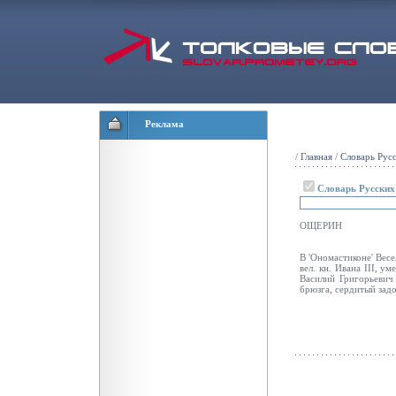
Реклама
/
Главная
/
Словарь Рус
Словарь Русски
ОЩЕРИН
В 'Ономастиконе' Вес
вел. кн. Ивана III, у
Василий Григорьевич
брюзга, сердитый зад