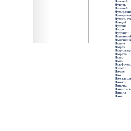
Нужный
Нукать
Нулевой
Нумераци
Нумерова
Нумизмат
Нунций
Нутрия
Нутро
Нутряной
Нынешний
Нынешний
Нынче
Нырок
Ныряльщи
Нырять
Ныть
Ныть
Ньюфаунд
Нэпман
Нюанс
Нюх
Нюхальщи
Нюхать
Нянечка
Нянчиться
Нянька
Няня