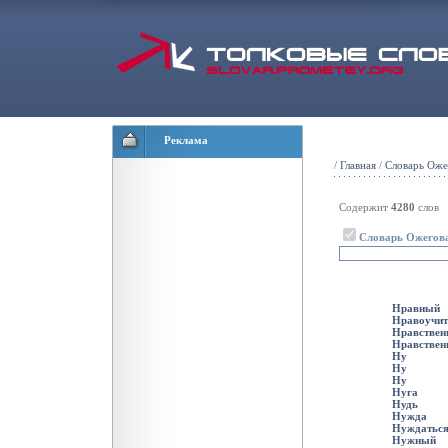
Реклама
/
Главная
/
Словарь Оже
Содержит
4280
слов
Словарь Ожегов
Нравный
Нравоучит
Нравствен
Нравствен
Ну
Ну
Ну
Нуга
Нудь
Нужда
Нуждатьс
Нужный