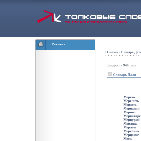
Реклама
/
Главная
/
Словарь Дал
Содержит
946
слов
Словарь Даля
Мереть
Меречить
Мерзить
Меридиан
Меринос
Меркаторс
Меркурий
Мерлица
Мерлон
Мерсовик
Мерцание
Меск