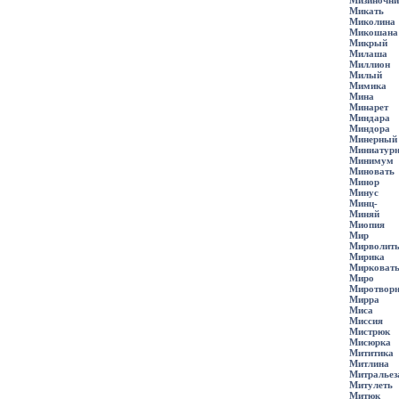
Мизиночни
Микать
Миколина
Микошана
Микрый
Милаша
Миллион
Милый
Мимика
Мина
Минарет
Миндара
Миндора
Минерный
Миниатурн
Минимум
Миновать
Минор
Минус
Минц-
Миняй
Миопия
Мир
Мирволит
Мирика
Мирковат
Миро
Миротвор
Мирра
Миса
Миссия
Мистрюк
Мисюрка
Мититика
Митлина
Митральез
Митулеть
Митюк