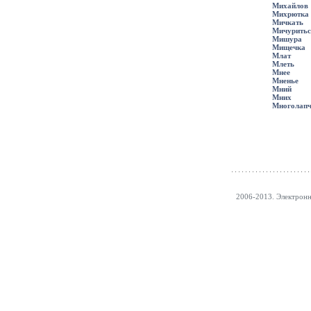
Михайлов
Михрютка
Мичкать
Мичуритьс
Мишура
Мищечка
Млат
Млеть
Мнее
Мненье
Мний
Мних
Многолап
2006-2013. Электрон