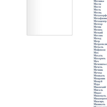
Месника
Мести
Место
Месть
Месяц
Метаморф
Метафизик
Метацентр
Метеор
Метик
Метить
Меткий
Метляк
Метод
Метр
Метрополи
Метыль
Мефимон
Мех
Мехать
Мехорить
Меч
Меченитьс
Мечеть
Мечник
Мечты
Мешкать
Мещанин
Мещуй
Мзда
Мианский
Мигаль
Мидас
Мижевать
Мизантроп
Мизгирь
Мизикать