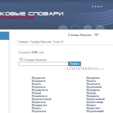
Словарь Ожегова - "Н"
/
Главная
/
Словарь Ожегова
/ буква Н
Содержит
4280
слов
Словарь Ожегова
«
1
2
3
4
5
6
7
8
9
10
11
12
»
»»
Надергать
Надерзить
Надернуть
Надеть
Надеть
Надеяться
Надеяться
Надземный
Надзиратель
Надзирать
Надзор
Надзор
Надивиться
Надирать
Надклассовый
Надколенный
Надколоть
Надкостница
Надкрылья
Надкус
Надкус
Надкусить
Надлежать
Надлежащий