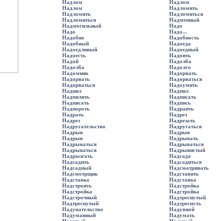
Надлом
Надлом
Надлом
Надломить
Надломить
Надломиться
Надломиться
Надменный
Надмогильный
Надо
Надо
Надо...
Надобно
Надобность
Надобный
Надоеда
Надоедливый
Надоедный
Надоесть
Надоить
Надой
Надолба
Надолба
Надолго
Надомник
Надорвать
Надорвать
Надорваться
Надорваться
Надоумить
Надпил
Надпил
Надпилить
Надписать
Надписать
Надпись
Надпороть
Надраить
Надрать
Надрез
Надрез
Надрезать
Надругательство
Надругаться
Надрыв
Надрыв
Надрыв
Надрывать
Надрываться
Надрываться
Надрываться
Надрывистый
Надрызгать
Надсада
Надсадить
Надсадиться
Надсадный
Надсматривать
Надсмотрщик
Надставить
Надставка
Надставка
Надстроить
Надстройка
Надстройка
Надстройка
Надстрочный
Надтреснутый
Надтреснутый
Надтреснуть
Надувательство
Надувной
Надуманный
Надумать