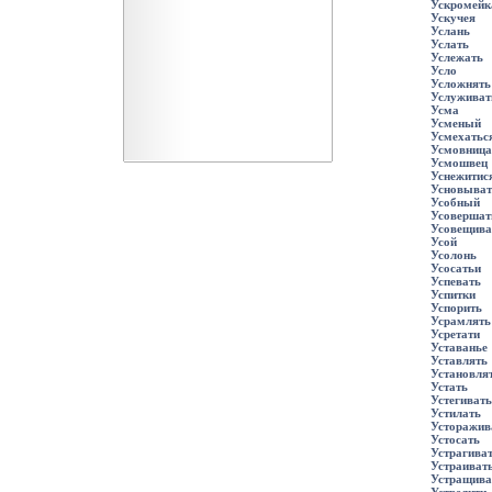
Ускромейк
Ускучея
Услань
Услать
Услежать
Усло
Усложнять
Услуживат
Усма
Усменый
Усмехатьс
Усмовница
Усмошвец
Уснежитис
Усновыват
Усобный
Усовершат
Усовещива
Усой
Усолонь
Усосатьи
Успевать
Успитки
Успорить
Усрамлять
Усретати
Уставанье
Уставлять
Установля
Устать
Устегивать
Устилать
Усторажив
Устосать
Устрагива
Устраиват
Устращива