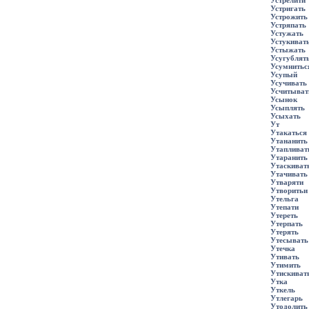
Устрелити
Устригать
Устрожить
Устряпать
Устужать
Устукиват
Устыжать
Усугублят
Усумнитьс
Усупый
Усучивать
Усчитыват
Усынок
Усыплять
Усыхать
Ут
Утакаться
Утананить
Утапливат
Утаранить
Утаскиват
Утачивать
Утваряти
Утворитьи
Утельга
Утепати
Утереть
Утерпать
Утерять
Утесывать
Утечка
Утивать
Утимить
Утискиват
Утка
Уткель
Утлегарь
Утодолить