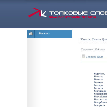
Реклама
/
Главная
/
Словарь Дал
Содержит
1138
слов
Словарь Даля
Усдобить
Усевать
Усекать
Усеница
Усердие
Усетить
Усиливать
Ускакиват
Усклаблят
Ускользат
Ускорблят
Ускорять