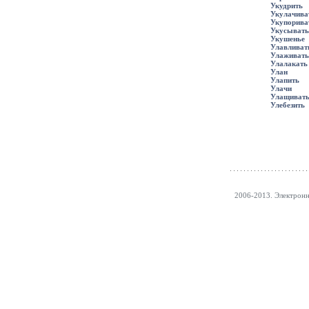
Укудрить
Укулачива
Укупорива
Укусывать
Укушенье
Улавливат
Улаживать
Улалакать
Улан
Улапить
Улачи
Улащиват
Улебезить
2006-2013. Электрон