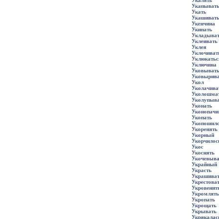
Укалять
Укапыват
Укать
Укашиват
Укенчина
Укипать
Укладыва
Уклеивать
Уклея
Уклочиват
Уклюкатьс
Уключина
Уковыват
Уковырива
Укол
Уколачива
Уколошма
Уколупыва
Уконать
Уконопачи
Укопать
Укопошил
Укоренять
Укорный
Укорчилос
Укос
Укоснять
Укочевыва
Украйный
Украсть
Украшива
Укрестова
Укровенит
Укромлять
Укропать
Укрощать
Укрывать
Укрякалас