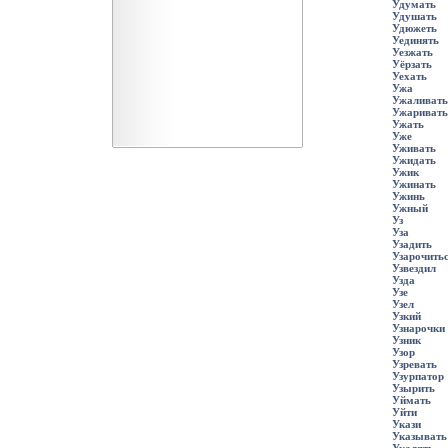
Удумать
Удушать
Удюжеть
Уединять
Уезжать
Уёрзать
Уехать
Ужа
Ужаливать
Ужаривать
Ужать
Уже
Уживать
Ужидать
Ужик
Ужинать
Ужинь
Ужный
Уз
Уза
Узадить
Узарочить
Узвездил
Узда
Узе
Узел
Узкий
Узнарочки
Узник
Узор
Узревать
Узурпатор
Узырить
Уймать
Уйти
Укази
Указывать