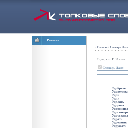
Реклама
/
Главная
/
Словарь Дал
Содержит
1138
слов
Словарь Даля
Удобрять
Удоволива
Удой
Удол
Удолять
Удорога
Удорожива
Удостовер
Удосужива
Удрать
Удресвить
Удружать